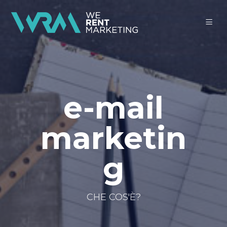
e-mail
marketin
g
CHE COS'È?